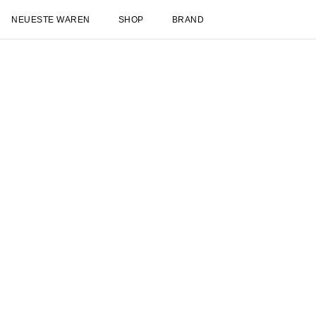
Neueste Waren
Shop
Neuheiten
Spätsommer
NEU
Sale
Les Deux International Club
Essentia
Kleidung
Alles anzeigen
Hosen
T-shirts
Jacken & Mäntel
Hemden & Oberhemde