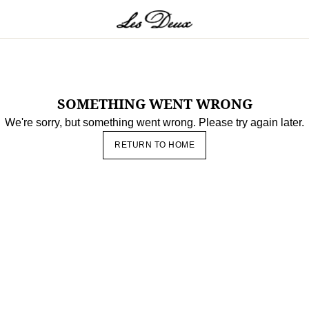
ls Range
n
Sweatshirts & Kapuzenpullover
Strickwaren
Kurze Hosen