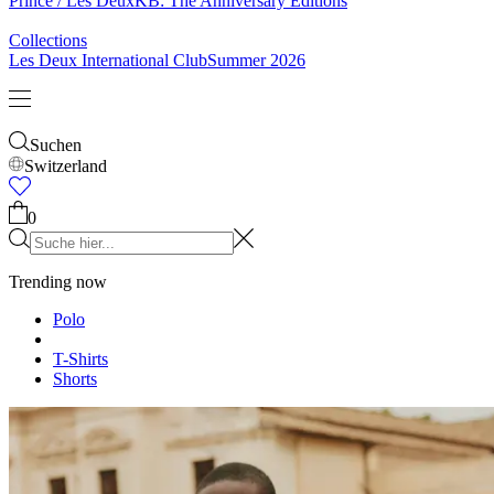
Socken
Gürtel
Schals
Krawatten
Kinder
Alles anzeigen
Tops
Hosen
Accessories