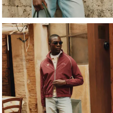
Collaborations
Prince / Les Deux
KB: The Anniversary Editions
Collections
Les Deux International Club
Summer 2026