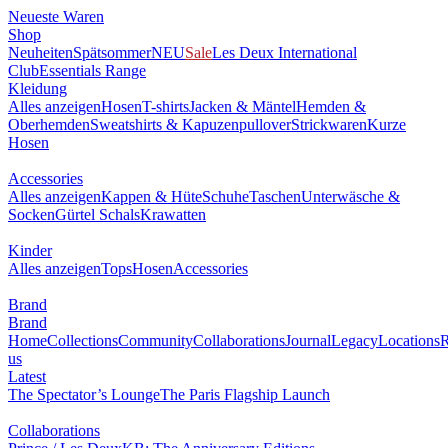
Neueste Waren
Shop
Neuheiten
Spätsommer
NEU
Sale
Les Deux International
Club
Essentials Range
Kleidung
Alles anzeigen
Hosen
T-shirts
Jacken & Mäntel
Hemden &
Oberhemden
Sweatshirts & Kapuzenpullover
Strickwaren
Kurze
Hosen
Accessories
Alles anzeigen
Kappen & Hüte
Schuhe
Taschen
Unterwäsche &