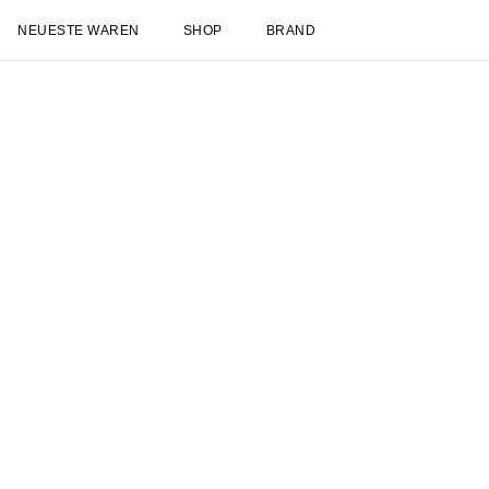
Neueste Waren
Shop
Neuheiten
Spätsommer
NEU
Sale
Les Deux International Club
Essentia
Kleidung
Alles anzeigen
Hosen
T-shirts
Jacken & Mäntel
Hemden & Oberhemde