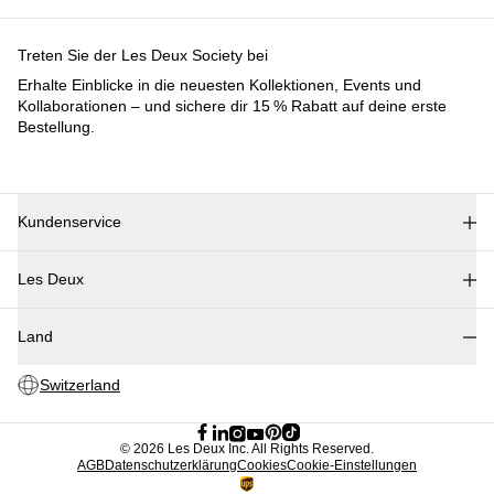
Treten Sie der Les Deux Society bei
Erhalte Einblicke in die neuesten Kollektionen, Events und
Kollaborationen – und sichere dir 15 % Rabatt auf deine erste
Bestellung.
Kundenservice
FAQ
Les Deux
Kontakt
Lieferung
Über uns
Rückgabe
Land
Responsibility
Reklamationen
Karriere
Switzerland
Partner Platform
B2B-login
Stores
©
2026 Les Deux Inc. All Rights Reserved.
AGB
Datenschutzerklärung
Cookies
Cookie-Einstellungen