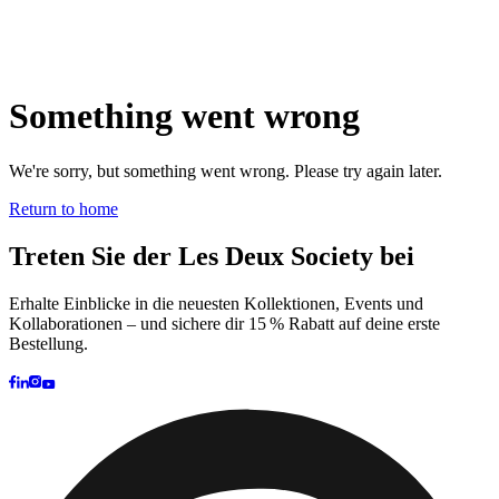
Brand
Brand Home
Collections
Community
Collaborations
Journal
Legacy
Locations
Responsibility
About us
Latest
The Spectator’s Lounge
The Paris Flagship Launch