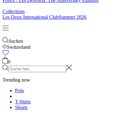
& Socken
Gürtel
Schals
Krawatten
Kinder
Alles anzeigen
Tops
Hosen
Accessories