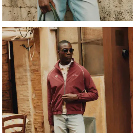
Collaborations
Prince / Les Deux
KB: The Anniversary Editions
Collections
Les Deux International Club
Summer 2026