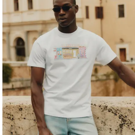
Brand
Brand Home
Collections
Community
Collaborations
Journal
Legacy
Locations
Responsibility
About us
Latest
The Spectator’s Lounge
The Paris Flagship Launch