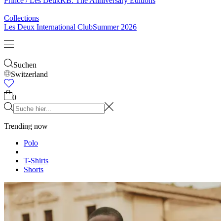
& Socken
Gürtel
Schals
Krawatten
Kinder
Alles anzeigen
Tops
Hosen
Accessories