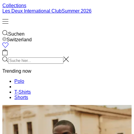
Prince / Les Deux
KB: The Anniversary Editions
Collections
Les Deux International Club
Summer 2026
Suchen
Switzerland
0
Trending now
Polo
T-Shirts
Shorts
T-SHIRTS
JACKEN