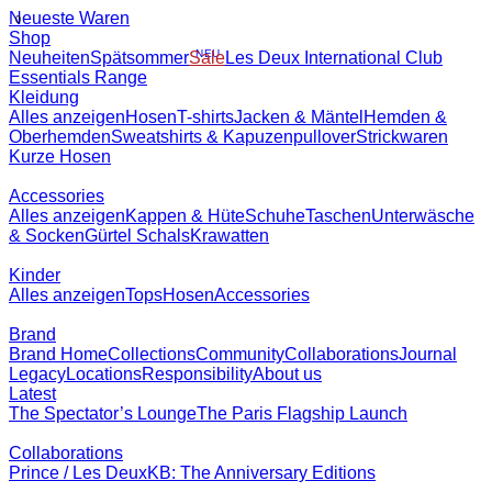
Neueste Waren
Shop
Neuheiten
Spätsommer
NEU
Sale
Les Deux International
Club
Essentials Range
Kleidung
Alles anzeigen
Hosen
T-shirts
Jacken & Mäntel
Hemden &
Oberhemden
Sweatshirts & Kapuzenpullover
Strickwaren
Kurze
Hosen
Accessories
Alles anzeigen
Kappen & Hüte
Schuhe
Taschen
Unterwäsche &
Socken
Gürtel
Schals
Krawatten
Kinder
Alles anzeigen
Tops
Hosen
Accessories
Brand
Brand
Home
Collections
Community
Collaborations
Journal
Legacy
Locations
R
us
Latest
The Spectator’s Lounge
The Paris Flagship Launch
Collaborations