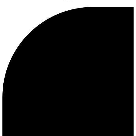
Kundenservice
FAQ
Kontakt
Lieferung
Rückgabe
Reklamationen
Les Deux
Über uns
Responsibility
Karriere
Partner Platform
B2B-login
Stores
Land
Switzerland