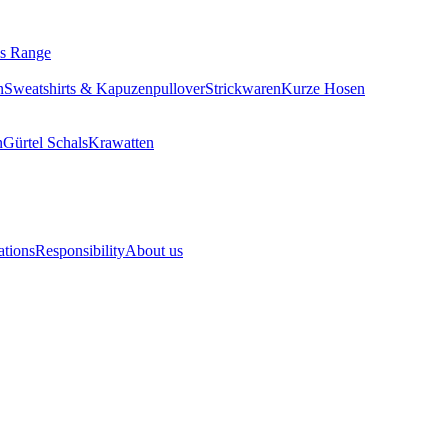
ls Range
n
Sweatshirts & Kapuzenpullover
Strickwaren
Kurze Hosen
n
Gürtel
Schals
Krawatten