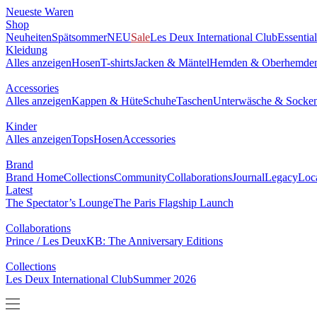
Neueste Waren
Shop
Neuheiten
Spätsommer
NEU
Sale
Les Deux International Club
Essentia
Kleidung
Alles anzeigen
Hosen
T-shirts
Jacken & Mäntel
Hemden & Oberhemde
Accessories
Alles anzeigen
Kappen & Hüte
Schuhe
Taschen
Unterwäsche & Socke