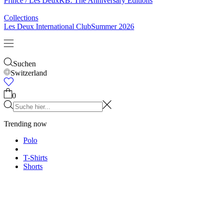
Prince / Les Deux
KB: The Anniversary Editions
Collections
Les Deux International Club
Summer 2026
Suchen
Switzerland
0
Trending now
Polo
T-Shirts
Shorts
T-SHIRTS
JACKEN