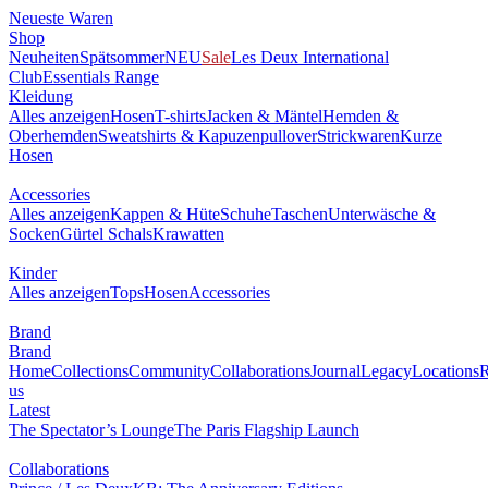
Neueste Waren
Shop
Neuheiten
Spätsommer
NEU
Sale
Les Deux International
Club
Essentials Range
Kleidung
Alles anzeigen
Hosen
T-shirts
Jacken & Mäntel
Hemden &
Oberhemden
Sweatshirts & Kapuzenpullover
Strickwaren
Kurze
Hosen
Accessories
Alles anzeigen
Kappen & Hüte
Schuhe
Taschen
Unterwäsche &
Socken
Gürtel
Schals
Krawatten
Kinder
Alles anzeigen
Tops
Hosen
Accessories
Brand
Brand
Home
Collections
Community
Collaborations
Journal
Legacy
Locations
R
us
Latest
The Spectator’s Lounge
The Paris Flagship Launch
Collaborations