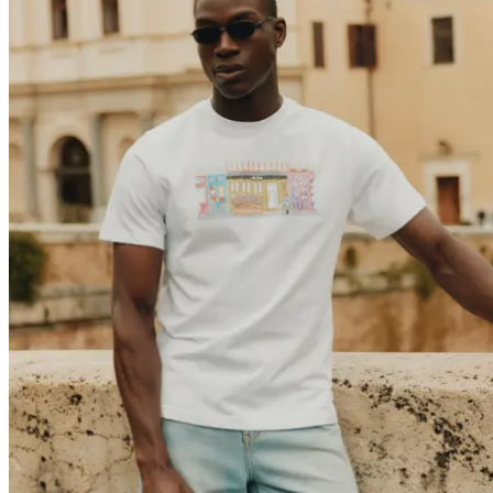
Brand
Brand Home
Collections
Community
Collaborations
Journal
Legacy
Locations
Responsibility
About us
Latest
The Spectator’s Lounge
The Paris Flagship Launch