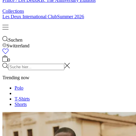
& Socken
Gürtel
Schals
Krawatten
Kinder
Alles anzeigen
Tops
Hosen
Accessories