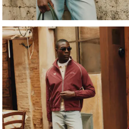
Collaborations
Prince / Les Deux
KB: The Anniversary Editions
Collections
Les Deux International Club
Summer 2026