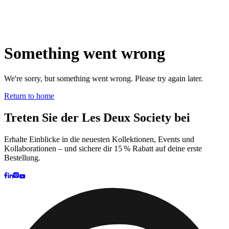
Brand
Brand Home
Collections
Community
Collaborations
Journal
Legacy
Locations
Responsibility
About us
Latest
The Spectator’s Lounge
The Paris Flagship Launch