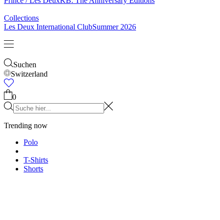
& Socken
Gürtel
Schals
Krawatten
Kinder
Alles anzeigen
Tops
Hosen
Accessories