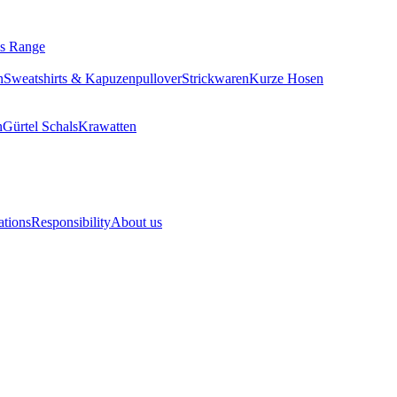
ls Range
n
Sweatshirts & Kapuzenpullover
Strickwaren
Kurze Hosen