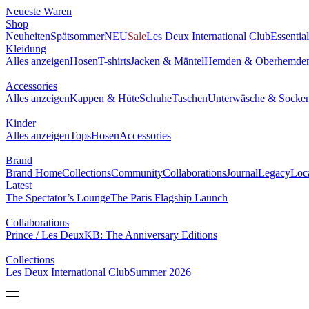
Neueste Waren
Shop
Neuheiten
Spätsommer
NEU
Sale
Les Deux International Club
Essentia
Kleidung
Alles anzeigen
Hosen
T-shirts
Jacken & Mäntel
Hemden & Oberhemde