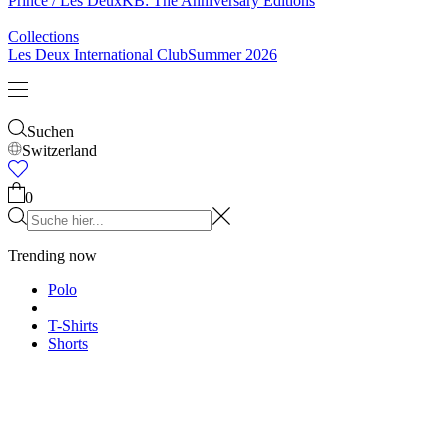
Socken
Gürtel
Schals
Krawatten
Kinder
Alles anzeigen
Tops
Hosen
Accessories