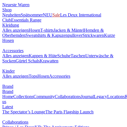
Neueste Waren
Shop
Neuheiten
Spätsommer
NEU
Sale
Les Deux International
Club
Essentials Range
Kleidung
Alles anzeigen
Hosen
T-shirts
Jacken & Mäntel
Hemden &
Oberhemden
Sweatshirts & Kapuzenpullover
Strickwaren
Kurze
Hosen
Accessories
Alles anzeigen
Kappen & Hüte
Schuhe
Taschen
Unterwäsche &