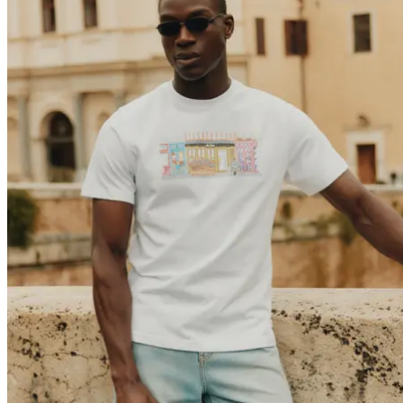
Brand
Brand Home
Collections
Community
Collaborations
Journal
Legacy
Locations
Responsibility
About us
Latest
The Spectator’s Lounge
The Paris Flagship Launch