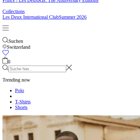
& Socken
Gürtel
Schals
Krawatten
Kinder
Alles anzeigen
Tops
Hosen
Accessories