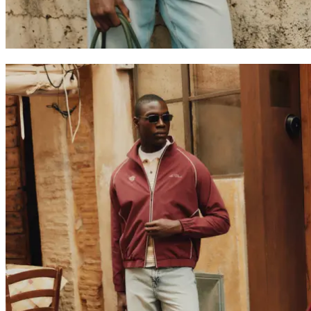
Collaborations
Prince / Les Deux
KB: The Anniversary Editions
Collections
Les Deux International Club
Summer 2026