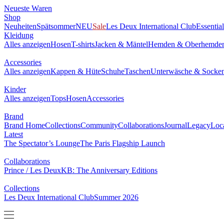
Neueste Waren
Shop
Neuheiten
Spätsommer
NEU
Sale
Les Deux International Club
Essentia
Kleidung
Alles anzeigen
Hosen
T-shirts
Jacken & Mäntel
Hemden & Oberhemde
Accessories
Alles anzeigen
Kappen & Hüte
Schuhe
Taschen
Unterwäsche & Socke
Kinder
Alles anzeigen
Tops
Hosen
Accessories
Brand
Brand Home
Collections
Community
Collaborations
Journal
Legacy
Loc
Latest
The Spectator’s Lounge
The Paris Flagship Launch
Collaborations
Prince / Les Deux
KB: The Anniversary Editions
Collections
Les Deux International Club
Summer 2026