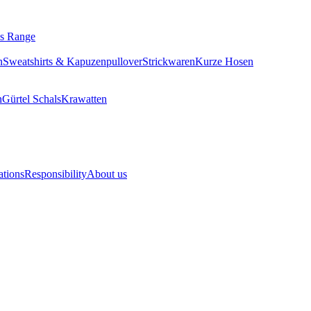
ls Range
n
Sweatshirts & Kapuzenpullover
Strickwaren
Kurze Hosen
n
Gürtel
Schals
Krawatten
ations
Responsibility
About us