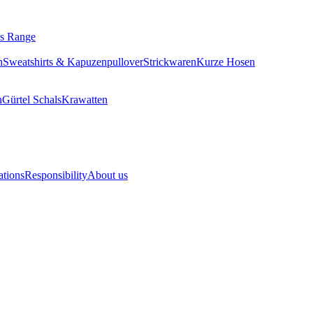
tials Range
rhemden
Sweatshirts & Kapuzenpullover
Strickwaren
Kurze Hose