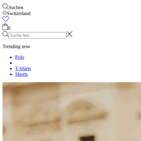
Accessories
Alles anzeigen
Kappen & Hüte
Schuhe
Taschen
Unterwäsche &