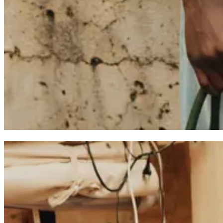
Brand
Brand Home
Collections
Community
Collaborations
Journal
Leg
Latest
The Spectator’s Lounge
The Paris Flagship Launch