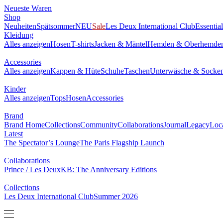
Neueste Waren
0
Shop
NEU
Neuheiten
Spätsommer
Sale
Les Deux International Club
Essen
Kleidung
Alles anzeigen
Hosen
T-shirts
Jacken & Mäntel
Hemden & Obe