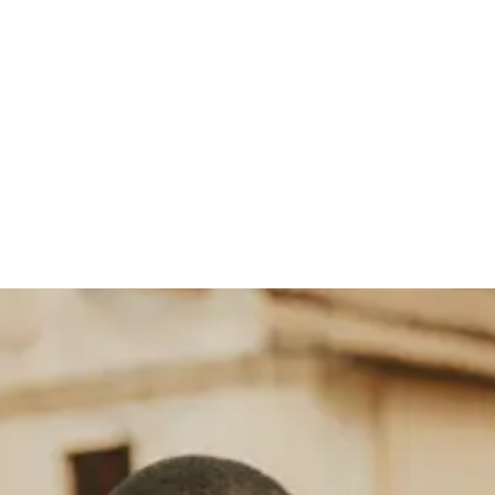
 Socken
Gürtel
Schals
Krawatten