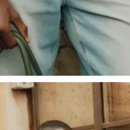
acy
Locations
Responsibility
About us