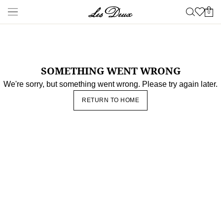
Neueste Waren
Shop
Neuheiten
Spätsommer
NEU
Sale
Les Deux International
Club
Essentials Range
Kleidung
Alles anzeigen
Hosen
T-shirts
Jacken & Mäntel
Hemden &
Oberhemden
Sweatshirts & Kapuzenpullover
Strickwaren
Kurze
Hosen
Accessories
Alles anzeigen
Kappen & Hüte
Schuhe
Taschen
Unterwäsche &