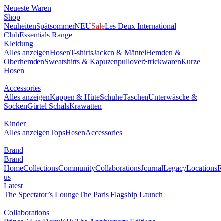
Neueste Waren
Shop
Neuheiten
Spätsommer
NEU
Sale
Les Deux International
Club
Essentials Range
Kleidung
Alles anzeigen
Hosen
T-shirts
Jacken & Mäntel
Hemden &
Oberhemden
Sweatshirts & Kapuzenpullover
Strickwaren
Kurze
Hosen
Accessories
Alles anzeigen
Kappen & Hüte
Schuhe
Taschen
Unterwäsche &
Socken
Gürtel
Schals
Krawatten
Kinder
Alles anzeigen
Tops
Hosen
Accessories
Brand
Brand
Home
Collections
Community
Collaborations
Journal
Legacy
Locations
R
us
Latest
The Spectator’s Lounge
The Paris Flagship Launch
Collaborations