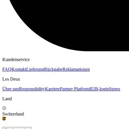
Kundenservice
FAQ
Kontakt
Lieferung
Rückgabe
Reklamationen
Les Deux
Über uns
Responsibility
Karriere
Partner Platform
B2B-login
Stores
Land
Switzerland