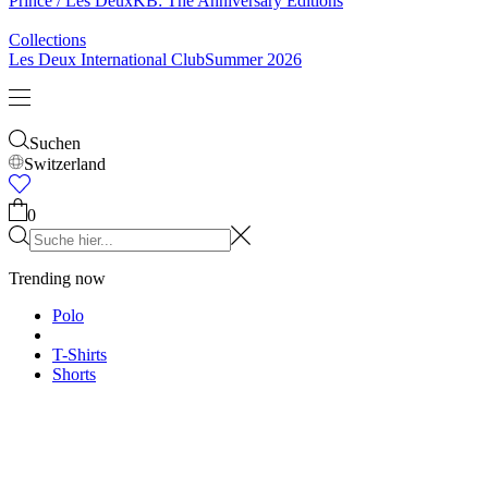
Prince / Les Deux
KB: The Anniversary Editions
Collections
Les Deux International Club
Summer 2026
Suchen
Switzerland
0
Trending now
Polo
T-Shirts
Shorts
T-SHIRTS
JACKEN