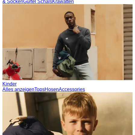
& Socken
Gürtel
Schals
Krawatten
Kinder
Alles anzeigen
Tops
Hosen
Accessories