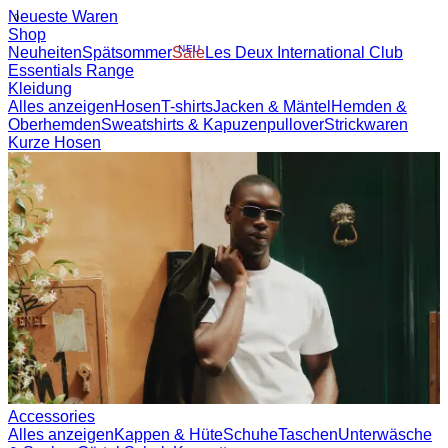
Neueste Waren
0
Shop
NEU
Neuheiten
Spätsommer
Sale
Les Deux International Club
Essentials Range
Kleidung
Alles anzeigen
Hosen
T-shirts
Jacken & Mäntel
Hemden &
Oberhemden
Sweatshirts & Kapuzenpullover
Strickwaren
Kurze Hosen
Accessories
Alles anzeigen
Kappen & Hüte
Schuhe
Taschen
Unterwäsche