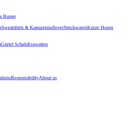
ls Range
n
Sweatshirts & Kapuzenpullover
Strickwaren
Kurze Hosen
n
Gürtel
Schals
Krawatten
ations
Responsibility
About us