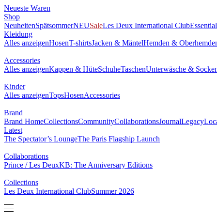
Neueste Waren
Shop
Neuheiten
Spätsommer
NEU
Sale
Les Deux International Club
Essentia
Kleidung
Alles anzeigen
Hosen
T-shirts
Jacken & Mäntel
Hemden & Oberhemde
Accessories
Alles anzeigen
Kappen & Hüte
Schuhe
Taschen
Unterwäsche & Socke
Kinder
Alles anzeigen
Tops
Hosen
Accessories
Brand
Brand Home
Collections
Community
Collaborations
Journal
Legacy
Loc
Latest
The Spectator’s Lounge
The Paris Flagship Launch
Collaborations
Prince / Les Deux
KB: The Anniversary Editions
Collections
Les Deux International Club
Summer 2026