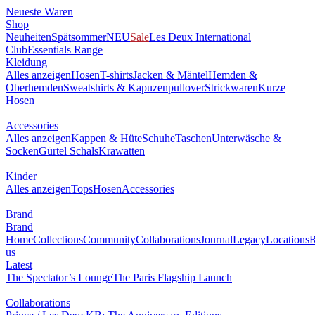
Neueste Waren
Shop
Neuheiten
Spätsommer
NEU
Sale
Les Deux International
Club
Essentials Range
Kleidung
Alles anzeigen
Hosen
T-shirts
Jacken & Mäntel
Hemden &
Oberhemden
Sweatshirts & Kapuzenpullover
Strickwaren
Kurze
Hosen
Accessories
Alles anzeigen
Kappen & Hüte
Schuhe
Taschen
Unterwäsche &