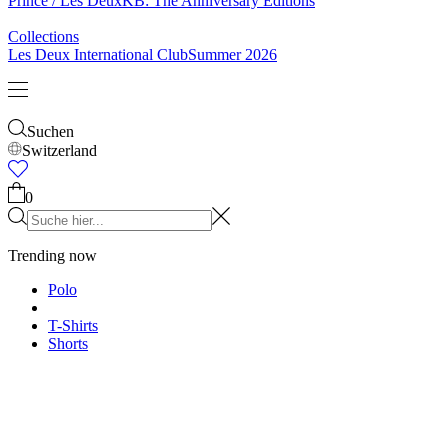
Socken
Gürtel
Schals
Krawatten
Kinder
Alles anzeigen
Tops
Hosen
Accessories