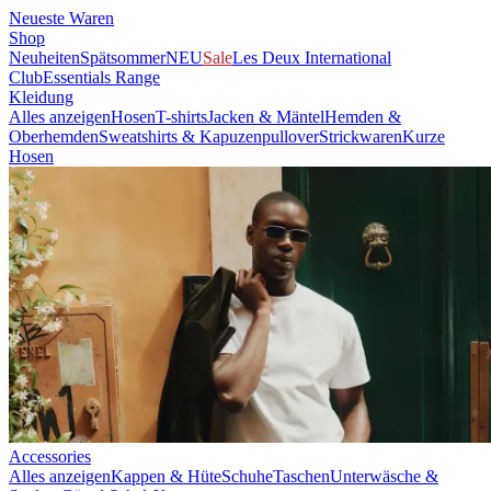
Neueste Waren
Shop
Neuheiten
Spätsommer
NEU
Sale
Les Deux International
Club
Essentials Range
Kleidung
Alles anzeigen
Hosen
T-shirts
Jacken & Mäntel
Hemden &
Oberhemden
Sweatshirts & Kapuzenpullover
Strickwaren
Kurze
Hosen
Accessories
Alles anzeigen
Kappen & Hüte
Schuhe
Taschen
Unterwäsche &