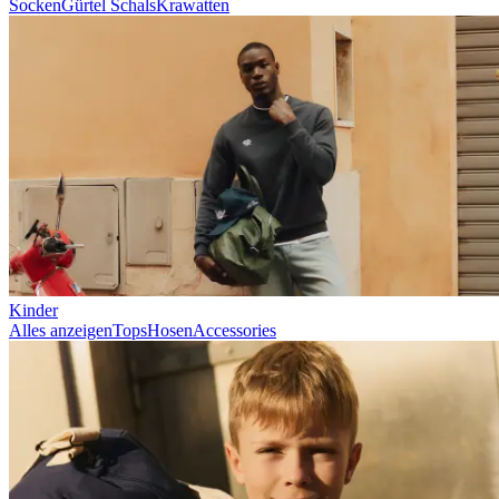
Socken
Gürtel
Schals
Krawatten
Kinder
Alles anzeigen
Tops
Hosen
Accessories