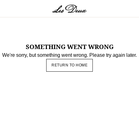
tials Range
rhemden
Sweatshirts & Kapuzenpullover
Strickwaren
Kurze Hose