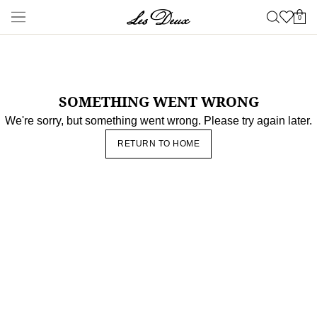
Neueste Waren
Shop
Neuheiten
Spätsommer
NEU
Sale
Les Deux International
Club
Essentials Range
Kleidung
Alles anzeigen
Hosen
T-shirts
Jacken & Mäntel
Hemden &
Oberhemden
Sweatshirts & Kapuzenpullover
Strickwaren
Kurze
Hosen
Accessories
Alles anzeigen
Kappen & Hüte
Schuhe
Taschen
Unterwäsche &