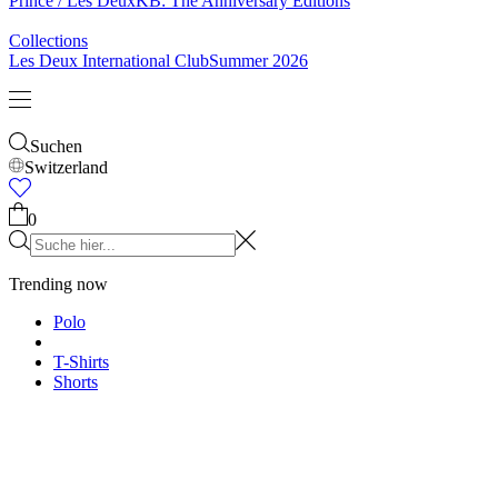
& Socken
Gürtel
Schals
Krawatten
Kinder
Alles anzeigen
Tops
Hosen
Accessories