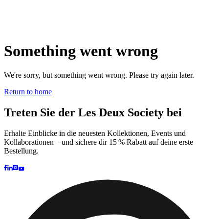
Brand
Brand Home
Collections
Community
Collaborations
Journal
Legacy
Locations
Responsibility
About us
Latest
The Spectator’s Lounge
The Paris Flagship Launch