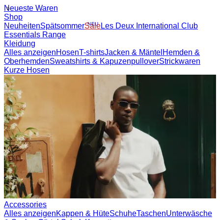
Neueste Waren
Shop
Neuheiten
Spätsommer
NEU
Sale
Les Deux International
Club
Essentials Range
Kleidung
Alles anzeigen
Hosen
T-shirts
Jacken & Mäntel
Hemden &
Oberhemden
Sweatshirts & Kapuzenpullover
Strickwaren
Kurze
Hosen
Accessories
Alles anzeigen
Kappen & Hüte
Schuhe
Taschen
Unterwäsche &