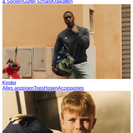
Socken
Gürtel
Schals
Krawatten
Kinder
Alles anzeigen
Tops
Hosen
Accessories