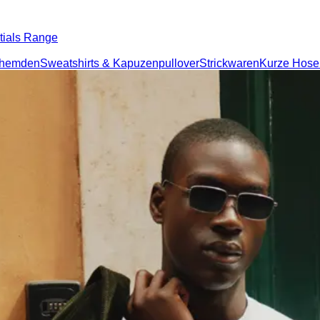
tials Range
rhemden
Sweatshirts & Kapuzenpullover
Strickwaren
Kurze Hose
 Socken
Gürtel
Schals
Krawatten
acy
Locations
Responsibility
About us