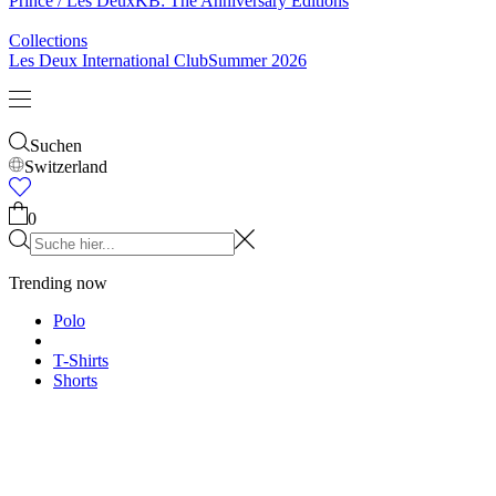
Prince / Les Deux
KB: The Anniversary Editions
Collections
Les Deux International Club
Summer 2026
Suchen
Switzerland
0
Trending now
Polo
T-Shirts
Shorts
T-SHIRTS
JACKEN