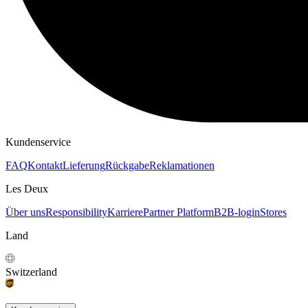
Kundenservice
FAQ
Kontakt
Lieferung
Rückgabe
Reklamationen
Les Deux
Über uns
Responsibility
Karriere
Partner Platform
B2B-login
Stores
Land
Switzerland