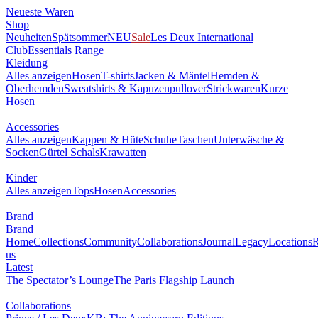
Neueste Waren
Shop
Neuheiten
Spätsommer
NEU
Sale
Les Deux International
Club
Essentials Range
Kleidung
Alles anzeigen
Hosen
T-shirts
Jacken & Mäntel
Hemden &
Oberhemden
Sweatshirts & Kapuzenpullover
Strickwaren
Kurze
Hosen
Accessories
Alles anzeigen
Kappen & Hüte
Schuhe
Taschen
Unterwäsche &
Socken
Gürtel
Schals
Krawatten
Kinder
Alles anzeigen
Tops
Hosen
Accessories
Brand
Brand
Home
Collections
Community
Collaborations
Journal
Legacy
Locations
R
us
Latest
The Spectator’s Lounge
The Paris Flagship Launch
Collaborations