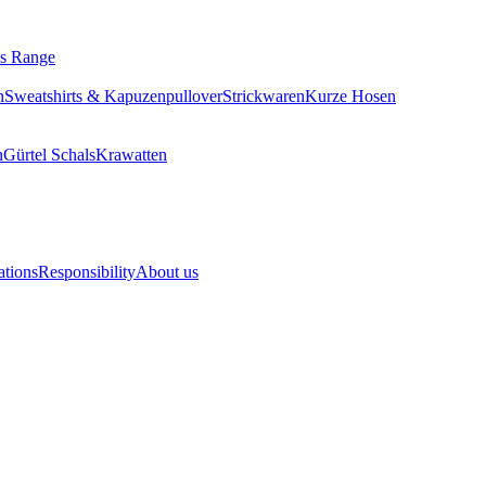
ls Range
n
Sweatshirts & Kapuzenpullover
Strickwaren
Kurze Hosen
n
Gürtel
Schals
Krawatten
ations
Responsibility
About us