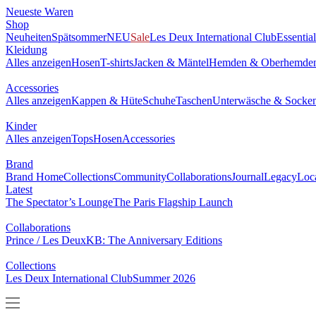
Neueste Waren
Shop
Neuheiten
Spätsommer
NEU
Sale
Les Deux International Club
Essentia
Kleidung
Alles anzeigen
Hosen
T-shirts
Jacken & Mäntel
Hemden & Oberhemde
Accessories
Alles anzeigen
Kappen & Hüte
Schuhe
Taschen
Unterwäsche & Socke
Kinder
Alles anzeigen
Tops
Hosen
Accessories
Brand
Brand Home
Collections
Community
Collaborations
Journal
Legacy
Loc
Latest
The Spectator’s Lounge
The Paris Flagship Launch
Collaborations
Prince / Les Deux
KB: The Anniversary Editions
Collections
Les Deux International Club
Summer 2026