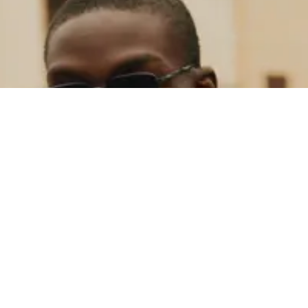
ionen – und sichere dir 15 % Rabatt auf deine erste Bestellung.