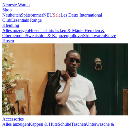
Neueste Waren
Shop
Neuheiten
Spätsommer
NEU
Sale
Les Deux International
Club
Essentials Range
Kleidung
Alles anzeigen
Hosen
T-shirts
Jacken & Mäntel
Hemden &
Oberhemden
Sweatshirts & Kapuzenpullover
Strickwaren
Kurze
Hosen
Accessories
Alles anzeigen
Kappen & Hüte
Schuhe
Taschen
Unterwäsche &