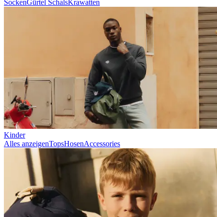
Socken
Gürtel
Schals
Krawatten
Kinder
Alles anzeigen
Tops
Hosen
Accessories