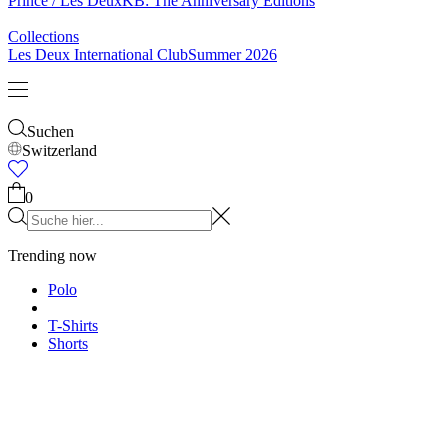
Treten Sie der Les Deux Society bei
Erhalte Einblicke in die neuesten Kollektionen, Events und
Kollaborationen – und sichere dir 15 % Rabatt auf deine erste
Bestellung.
Kundenservice
Les Deux
Land
Switzerland
©
2026 Les Deux Inc. All Rights Reserved.
AGB
Datenschutzerklärung
Cookies
Cookie-Einstellungen