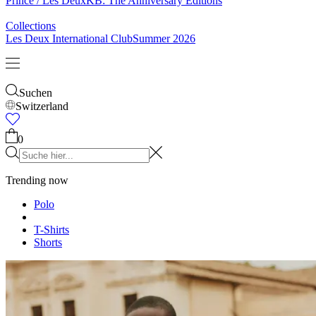
& Socken
Gürtel
Schals
Krawatten
Kinder
Alles anzeigen
Tops
Hosen
Accessories