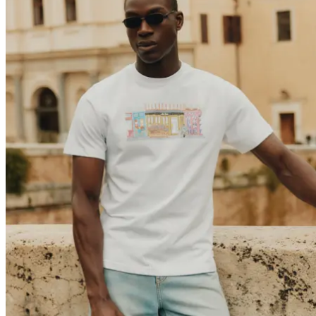
Brand
Brand Home
Collections
Community
Collaborations
Journal
Legacy
Locations
Responsibility
About us
Latest
The Spectator’s Lounge
The Paris Flagship Launch