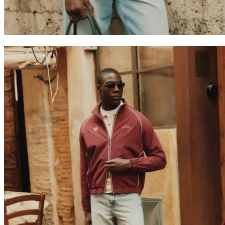
Collaborations
Prince / Les Deux
KB: The Anniversary Editions
Collections
Les Deux International Club
Summer 2026