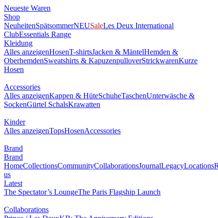
Neueste Waren
Shop
Neuheiten
Spätsommer
NEU
Sale
Les Deux International
Club
Essentials Range
Kleidung
Alles anzeigen
Hosen
T-shirts
Jacken & Mäntel
Hemden &
Oberhemden
Sweatshirts & Kapuzenpullover
Strickwaren
Kurze
Hosen
Accessories
Alles anzeigen
Kappen & Hüte
Schuhe
Taschen
Unterwäsche &
Socken
Gürtel
Schals
Krawatten
Kinder
Alles anzeigen
Tops
Hosen
Accessories
Brand
Brand
Home
Collections
Community
Collaborations
Journal
Legacy
Locations
R
us
Latest
The Spectator’s Lounge
The Paris Flagship Launch
Collaborations