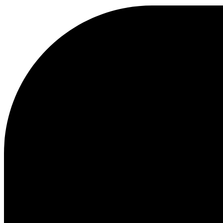
Kundenservice
FAQ
Kontakt
Lieferung
Rückgabe
Reklamationen
Les Deux
Über uns
Responsibility
Karriere
Partner Platform
B2B-login
Stores
Land
Switzerland