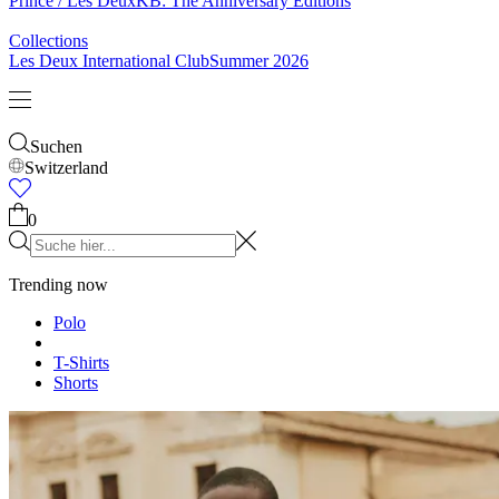
Prince / Les Deux
KB: The Anniversary Editions
Collections
Les Deux International Club
Summer 2026
Suchen
Switzerland
0
Trending now
Polo
T-Shirts
Shorts
T-SHIRTS
JACKEN