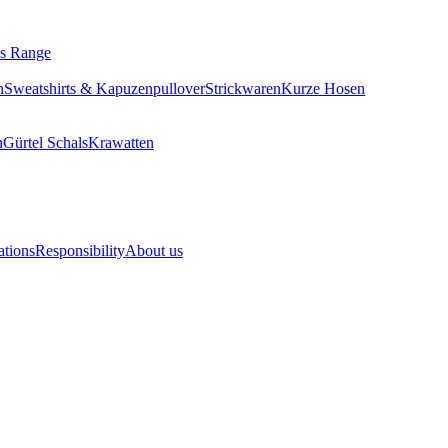
ls Range
n
Sweatshirts & Kapuzenpullover
Strickwaren
Kurze Hosen