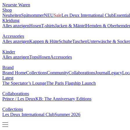
Neueste Waren
Shop
Neuheiten
Spätsommer
NEU
Sale
Les Deux International Club
Essentia
Kleidung
Alles anzeigen
Hosen
T-shirts
Jacken & Mäntel
Hemden & Oberhemde