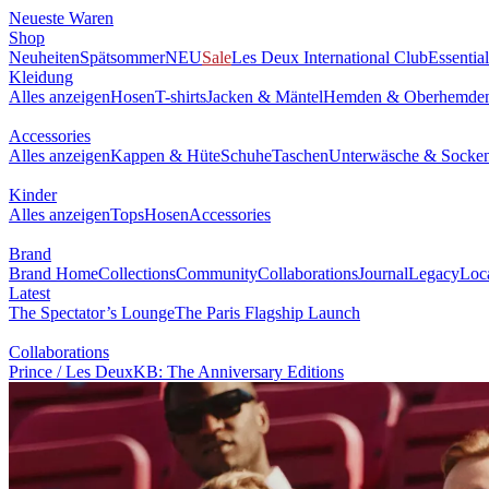
Neueste Waren
Shop
Neuheiten
Spätsommer
NEU
Sale
Les Deux International Club
Essentia
Kleidung
Alles anzeigen
Hosen
T-shirts
Jacken & Mäntel
Hemden & Oberhemde
Accessories
Alles anzeigen
Kappen & Hüte
Schuhe
Taschen
Unterwäsche & Socke
Kinder
Alles anzeigen
Tops
Hosen
Accessories
Brand
Brand Home
Collections
Community
Collaborations
Journal
Legacy
Loc
Latest
The Spectator’s Lounge
The Paris Flagship Launch
Collaborations
Prince / Les Deux
KB: The Anniversary Editions
Collections
Les Deux International Club
Summer 2026