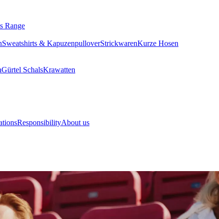
ls Range
n
Sweatshirts & Kapuzenpullover
Strickwaren
Kurze Hosen
n
Gürtel
Schals
Krawatten
ations
Responsibility
About us