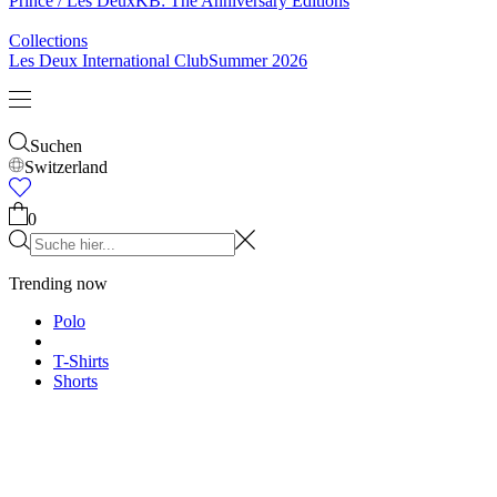
& Socken
Gürtel
Schals
Krawatten
Kinder
Alles anzeigen
Tops
Hosen
Accessories