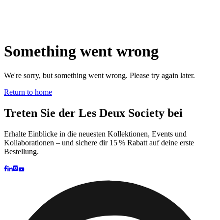
Brand
Brand Home
Collections
Community
Collaborations
Journal
Legacy
Locations
Responsibility
About us
Latest
The Spectator’s Lounge
The Paris Flagship Launch