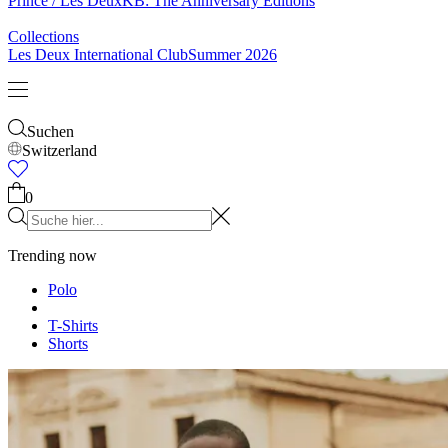
Socken
Gürtel
Schals
Krawatten
Kinder
Alles anzeigen
Tops
Hosen
Accessories