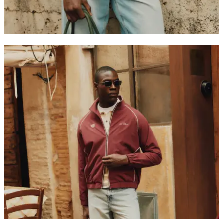
Collaborations
Prince / Les Deux
KB: The Anniversary Editions
Collections
Les Deux International Club
Summer 2026