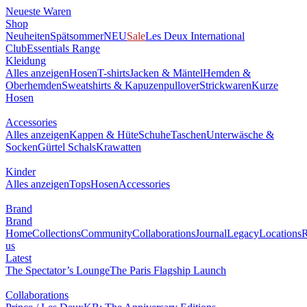
Neueste Waren
Shop
Neuheiten
Spätsommer
NEU
Sale
Les Deux International
Club
Essentials Range
Kleidung
Alles anzeigen
Hosen
T-shirts
Jacken & Mäntel
Hemden &
Oberhemden
Sweatshirts & Kapuzenpullover
Strickwaren
Kurze
Hosen
Accessories
Alles anzeigen
Kappen & Hüte
Schuhe
Taschen
Unterwäsche &