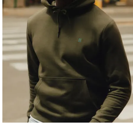
0
Trending now
Polo
T-Shirts
Shorts