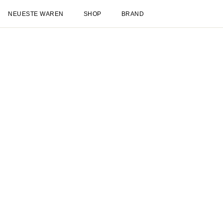
Neueste Waren
Shop
Neuheiten
Spätsommer
NEU
Sale
Les Deux International Club
Essentia
Kleidung
Alles anzeigen
Hosen
T-shirts
Jacken & Mäntel
Hemden & Oberhemde