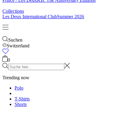
Socken
Gürtel
Schals
Krawatten
Kinder
Alles anzeigen
Tops
Hosen
Accessories