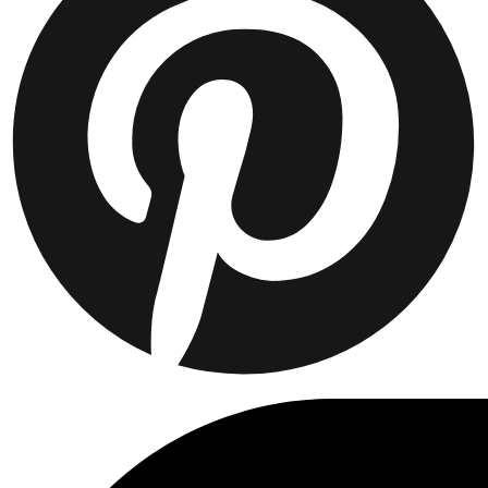
Collaborations
Prince / Les Deux
KB: The Anniversary Editions
Collections
Les Deux International Club
Summer 2026
Suchen
Switzerland
0
Trending now
Polo
T-Shirts
Shorts