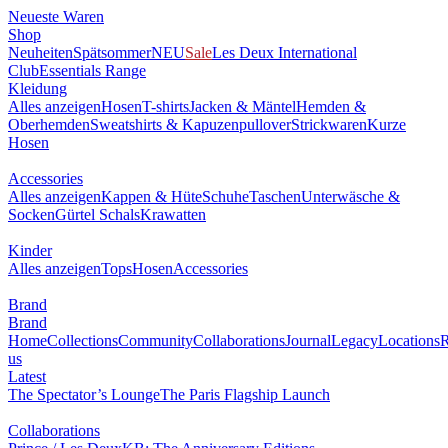
Neueste Waren
Shop
Neuheiten
Spätsommer
NEU
Sale
Les Deux International
Club
Essentials Range
Kleidung
Alles anzeigen
Hosen
T-shirts
Jacken & Mäntel
Hemden &
Oberhemden
Sweatshirts & Kapuzenpullover
Strickwaren
Kurze
Hosen
Accessories
Alles anzeigen
Kappen & Hüte
Schuhe
Taschen
Unterwäsche &