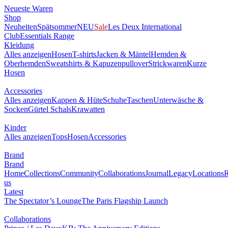
Neueste Waren
Shop
Neuheiten
Spätsommer
NEU
Sale
Les Deux International
Club
Essentials Range
Kleidung
Alles anzeigen
Hosen
T-shirts
Jacken & Mäntel
Hemden &
Oberhemden
Sweatshirts & Kapuzenpullover
Strickwaren
Kurze
Hosen
Accessories
Alles anzeigen
Kappen & Hüte
Schuhe
Taschen
Unterwäsche &
Socken
Gürtel
Schals
Krawatten
Kinder
Alles anzeigen
Tops
Hosen
Accessories
Brand
Brand
Home
Collections
Community
Collaborations
Journal
Legacy
Locations
R
us
Latest
The Spectator’s Lounge
The Paris Flagship Launch
Collaborations