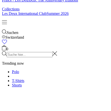
Prince / Les Deux
KB: The Anniversary Editions
Collections
Les Deux International Club
Summer 2026
Suchen
Switzerland
0
Trending now
Polo
T-Shirts
Shorts
T-SHIRTS
JACKEN