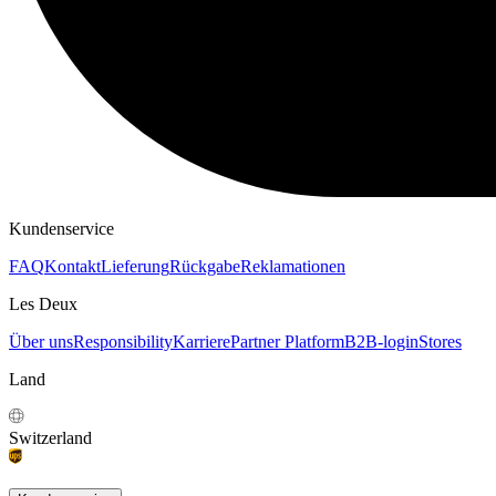
Kundenservice
FAQ
Kontakt
Lieferung
Rückgabe
Reklamationen
Les Deux
Über uns
Responsibility
Karriere
Partner Platform
B2B-login
Stores
Land
Switzerland