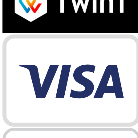
Switzerland
Treten Sie der Les Deux Society bei
Erhalte Einblicke in die neuesten Kollektionen, Events und
Kollaborationen – und sichere dir 15 % Rabatt auf deine erste
Bestellung.
©
2026 Les Deux Inc. All Rights Reserved.
AGB
Datenschutzerklärung
Cookies
Cookie-Einstellungen