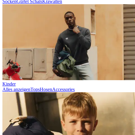
Socken
Gürtel
Schals
Krawatten
Kinder
Alles anzeigen
Tops
Hosen
Accessories