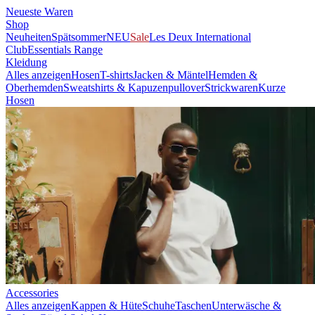
Neueste Waren
Shop
Neuheiten
Spätsommer
NEU
Sale
Les Deux International
Club
Essentials Range
Kleidung
Alles anzeigen
Hosen
T-shirts
Jacken & Mäntel
Hemden &
Oberhemden
Sweatshirts & Kapuzenpullover
Strickwaren
Kurze
Hosen
Accessories
Alles anzeigen
Kappen & Hüte
Schuhe
Taschen
Unterwäsche &