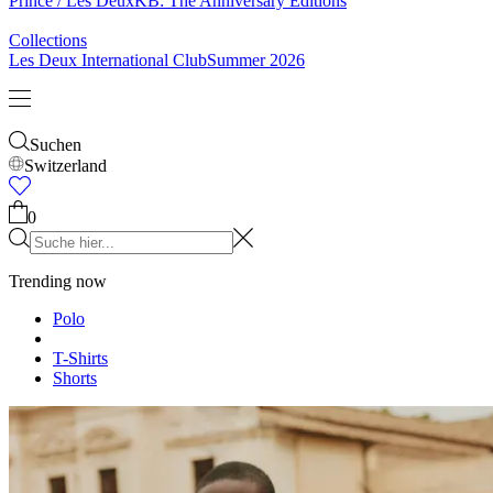
Treten Sie der Les Deux Society bei
Erhalte Einblicke in die neuesten Kollektionen, Events und
Kollaborationen – und sichere dir 15 % Rabatt auf deine erste
Bestellung.
Kundenservice
Les Deux
Land
Switzerland
©
2026 Les Deux Inc. All Rights Reserved.
AGB
Datenschutzerklärung
Cookies
Cookie-Einstellungen