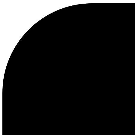
Kundenservice
FAQ
Kontakt
Lieferung
Rückgabe
Reklamationen
Les Deux
Über uns
Responsibility
Karriere
Partner Platform
B2B-login
Stores
Land
Switzerland