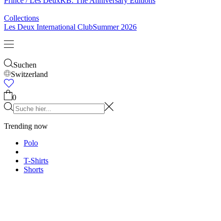
Prince / Les Deux
KB: The Anniversary Editions
Collections
Les Deux International Club
Summer 2026
Suchen
Switzerland
0
Trending now
Polo
T-Shirts
Shorts
T-SHIRTS
JACKEN