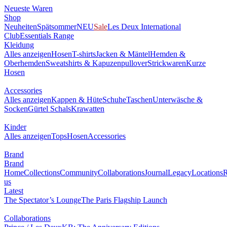
Neueste Waren
Shop
Neuheiten
Spätsommer
NEU
Sale
Les Deux International
Club
Essentials Range
Kleidung
Alles anzeigen
Hosen
T-shirts
Jacken & Mäntel
Hemden &
Oberhemden
Sweatshirts & Kapuzenpullover
Strickwaren
Kurze
Hosen
Accessories
Alles anzeigen
Kappen & Hüte
Schuhe
Taschen
Unterwäsche &
Socken
Gürtel
Schals
Krawatten
Kinder
Alles anzeigen
Tops
Hosen
Accessories
Brand
Brand
Home
Collections
Community
Collaborations
Journal
Legacy
Locations
R
us
Latest
The Spectator’s Lounge
The Paris Flagship Launch
Collaborations