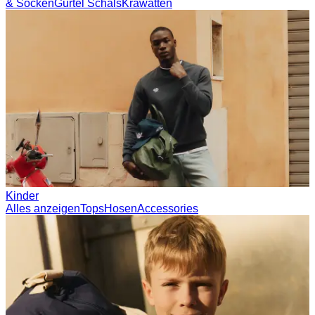
Prince / Les Deux
KB: The Anniversary Editions
Collections
Les Deux International Club
Summer 2026
Suchen
Switzerland
0
Trending now
Polo
T-Shirts
Shorts
T-SHIRTS
JACKEN