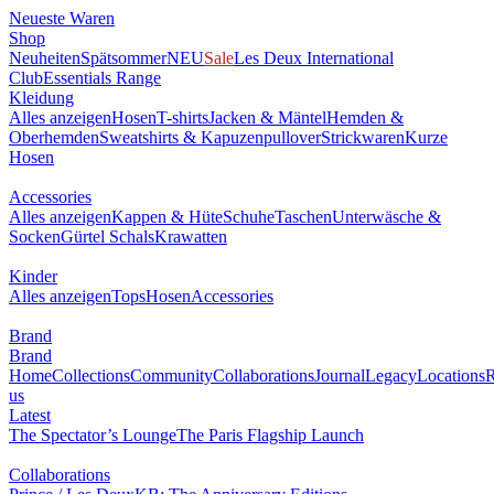
Neueste Waren
Shop
Neuheiten
Spätsommer
NEU
Sale
Les Deux International
Club
Essentials Range
Kleidung
Alles anzeigen
Hosen
T-shirts
Jacken & Mäntel
Hemden &
Oberhemden
Sweatshirts & Kapuzenpullover
Strickwaren
Kurze
Hosen
Accessories
Alles anzeigen
Kappen & Hüte
Schuhe
Taschen
Unterwäsche &
Socken
Gürtel
Schals
Krawatten
Kinder
Alles anzeigen
Tops
Hosen
Accessories
Brand
Brand
Home
Collections
Community
Collaborations
Journal
Legacy
Locations
R
us
Latest
The Spectator’s Lounge
The Paris Flagship Launch
Collaborations