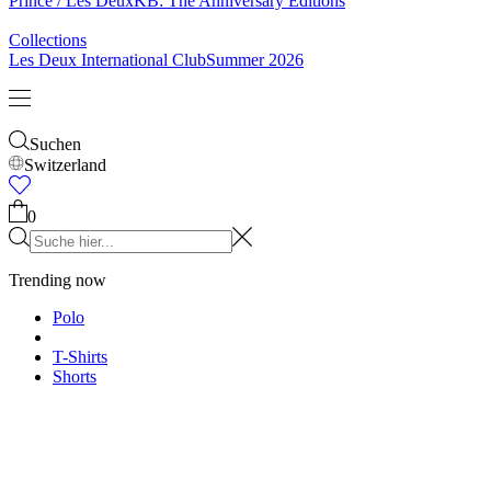
Prince / Les Deux
KB: The Anniversary Editions
Collections
Les Deux International Club
Summer 2026
Suchen
Switzerland
0
Trending now
Polo
T-Shirts
Shorts
T-SHIRTS
JACKEN