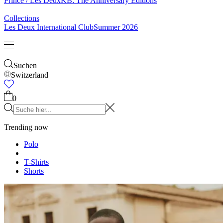
& Socken
Gürtel
Schals
Krawatten
Kinder
Alles anzeigen
Tops
Hosen
Accessories