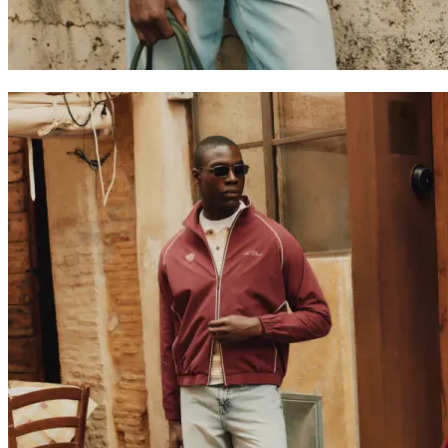
Collaborations
Prince / Les Deux
KB: The Anniversary Editions
Collections
Les Deux International Club
Summer 2026