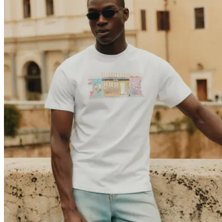
Brand
Brand Home
Collections
Community
Collaborations
Journal
Legacy
Locations
Responsibility
About us
Latest
The Spectator’s Lounge
The Paris Flagship Launch