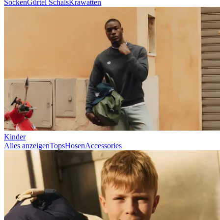
Prince / Les Deux
KB: The Anniversary Editions
Collections
Les Deux International Club
Summer 2026
Suchen
Switzerland
0
Trending now
Polo
T-Shirts
Shorts