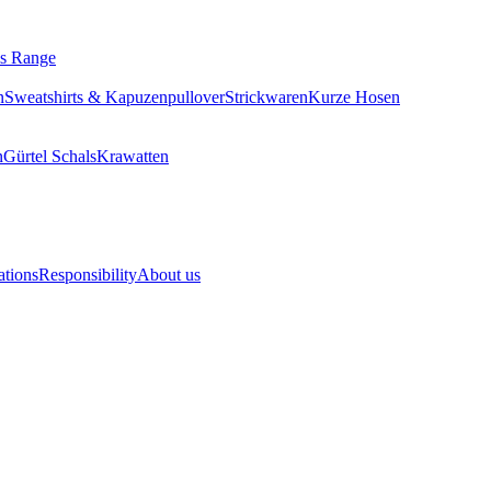
ls Range
n
Sweatshirts & Kapuzenpullover
Strickwaren
Kurze Hosen
n
Gürtel
Schals
Krawatten
ations
Responsibility
About us