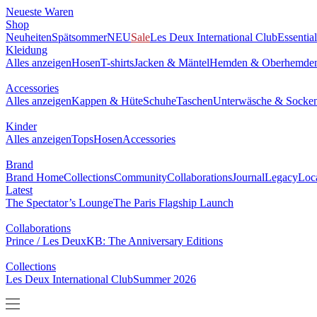
Neueste Waren
Shop
Neuheiten
Spätsommer
NEU
Sale
Les Deux International Club
Essentia
Kleidung
Alles anzeigen
Hosen
T-shirts
Jacken & Mäntel
Hemden & Oberhemde
Accessories
Alles anzeigen
Kappen & Hüte
Schuhe
Taschen
Unterwäsche & Socke
Kinder
Alles anzeigen
Tops
Hosen
Accessories
Brand
Brand Home
Collections
Community
Collaborations
Journal
Legacy
Loc
Latest
The Spectator’s Lounge
The Paris Flagship Launch
Collaborations
Prince / Les Deux
KB: The Anniversary Editions
Collections
Les Deux International Club
Summer 2026