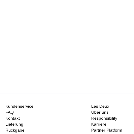
 Socken
Gürtel
Schals
Krawatten