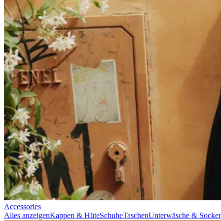
Suchen
Switzerland
0
Trending now
Polo
T-Shirts
Shorts
T-SHIRTS