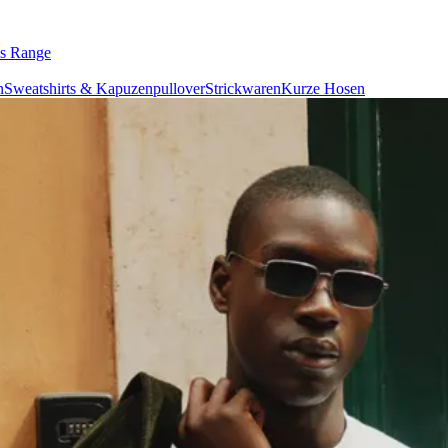
ls Range
n
Sweatshirts & Kapuzenpullover
Strickwaren
Kurze Hosen
n
Gürtel
Schals
Krawatten
ations
Responsibility
About us