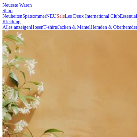
Neueste Waren
Shop
Neuheiten
Spätsommer
NEU
Sale
Les Deux International Club
Essentia
Kleidung
Alles anzeigen
Hosen
T-shirts
Jacken & Mäntel
Hemden & Oberhemde
Accessories
Alles anzeigen
Kappen & Hüte
Schuhe
Taschen
Unterwäsche & Socke
Kinder
Alles anzeigen
Tops
Hosen
Accessories
Brand
Brand Home
Collections
Community
Collaborations
Journal
Legacy
Loc
Latest
The Spectator’s Lounge
The Paris Flagship Launch
Collaborations
Prince / Les Deux
KB: The Anniversary Editions
Collections
Les Deux International Club
Summer 2026